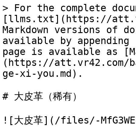
> For the complete docu
[llms.txt](https://att.
Markdown versions of do
available by appending 
page is available as [M
(https://att.vr42.com/b
ge-xi-you.md).

# 大皮革（稀有）

![大皮革](/files/-MfG3WEo